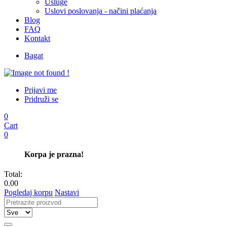
Usluge
Uslovi poslovanja - načini plaćanja
Blog
FAQ
Kontakt
Bagat
Prijavi me
Pridruži se
0
Cart
0
Korpa je prazna!
Total:
0.00
Pogledaj korpu
Nastavi