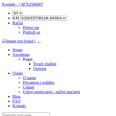
Kontakt : +38762566007
KM
Račun
Prijavi me
Pridruži se
Home
Asortiman
Bagat
Šivaće mašine
Oprema
Ostalo
O nama
Privatnost i politika
Usluge
Uslovi poslovanja - načini plaćanja
Blog
FAQ
Kontakt