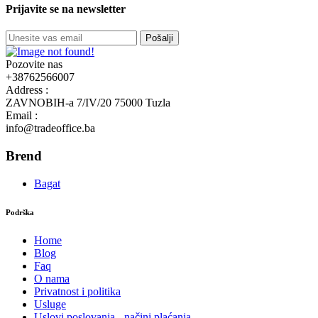
Prijavite se na newsletter
Pošalji
Pozovite nas
+38762566007
Address :
ZAVNOBIH-a 7/IV/20 75000 Tuzla
Email :
info@tradeoffice.ba
Brend
Bagat
Podrška
Home
Blog
Faq
O nama
Privatnost i politika
Usluge
Uslovi poslovanja - načini plaćanja