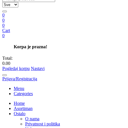
0
0
0
Cart
0
Korpa je prazna!
Total:
0.00
Pogledaj korpu
Nastavi
Prijava/Registracija
Menu
Categories
Home
Asortiman
Ostalo
O nama
Privatnost i politika