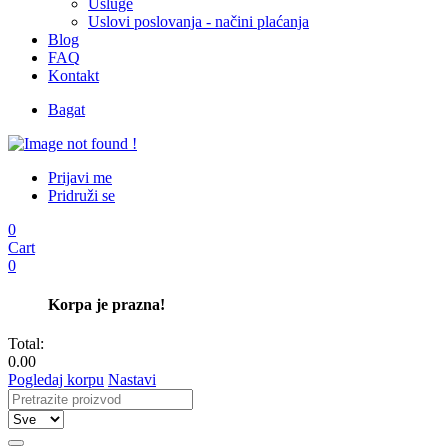
Usluge
Uslovi poslovanja - načini plaćanja
Blog
FAQ
Kontakt
Bagat
Prijavi me
Pridruži se
0
Cart
0
Korpa je prazna!
Total:
0.00
Pogledaj korpu
Nastavi