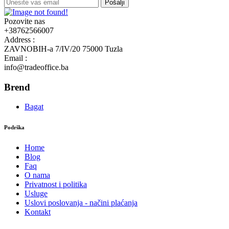
Pošalji
Pozovite nas
+38762566007
Address :
ZAVNOBIH-a 7/IV/20 75000 Tuzla
Email :
info@tradeoffice.ba
Brend
Bagat
Podrška
Home
Blog
Faq
O nama
Privatnost i politika
Usluge
Uslovi poslovanja - načini plaćanja
Kontakt