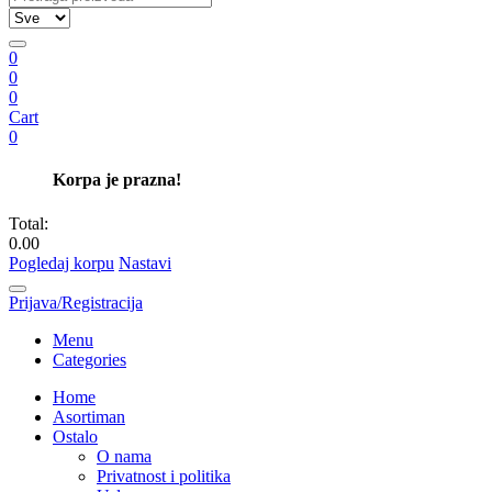
0
0
0
Cart
0
Korpa je prazna!
Total:
0.00
Pogledaj korpu
Nastavi
Prijava/Registracija
Menu
Categories
Home
Asortiman
Ostalo
O nama
Privatnost i politika