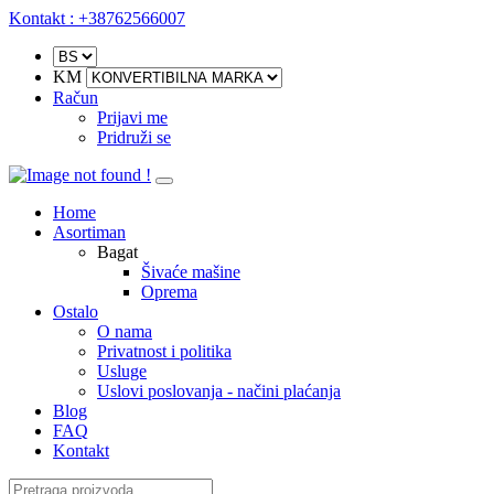
Kontakt : +38762566007
KM
Račun
Prijavi me
Pridruži se
Home
Asortiman
Bagat
Šivaće mašine
Oprema
Ostalo
O nama
Privatnost i politika
Usluge
Uslovi poslovanja - načini plaćanja
Blog
FAQ
Kontakt