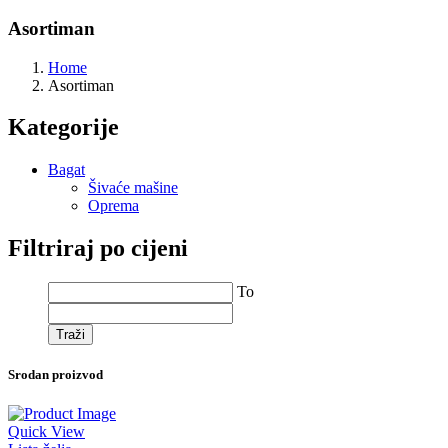
Asortiman
Home
Asortiman
Kategorije
Bagat
Šivaće mašine
Oprema
Filtriraj po cijeni
To
Traži
Srodan proizvod
Quick View