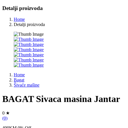
Detalji proizvoda
Home
Detalji proizvoda
Home
Bagat
Šivaće mašine
BAGAT Sivaca masina Jantar
0 ★
(0)
499KM
0
% Off