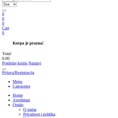
0
0
0
Cart
0
Korpa je prazna!
Total:
0.00
Pogledaj korpu
Nastavi
Prijava/Registracija
Menu
Categories
Home
Asortiman
Ostalo
O nama
Privatnost i politika