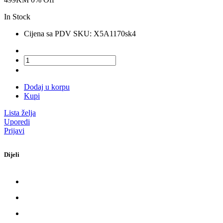
In Stock
Cijena sa PDV SKU:
X5A1170sk4
Dodaj u korpu
Kupi
Lista želja
Uporedi
Prijavi
Dijeli