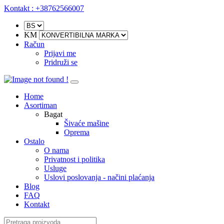
Kontakt : +38762566007
KM
Račun
Prijavi me
Pridruži se
Home
Asortiman
Bagat
Šivaće mašine
Oprema
Ostalo
O nama
Privatnost i politika
Usluge
Uslovi poslovanja - načini plaćanja
Blog
FAQ
Kontakt