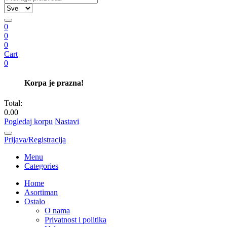
0
0
0
Cart
0
Korpa je prazna!
Total:
0.00
Pogledaj korpu
Nastavi
Prijava/Registracija
Menu
Categories
Home
Asortiman
Ostalo
O nama
Privatnost i politika