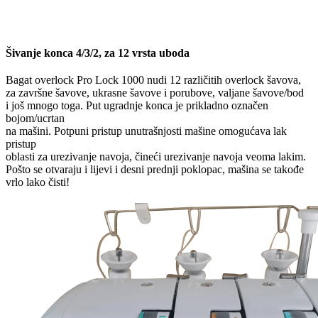
Šivanje konca 4/3/2, za 12 vrsta uboda
Bagat overlock Pro Lock 1000 nudi 12 različitih overlock šavova,
za završne šavove, ukrasne šavove i porubove, valjane šavove/bod
i još mnogo toga. Put ugradnje konca je prikladno označen
bojom/ucrtan
na mašini. Potpuni pristup unutrašnjosti mašine omogućava lak
pristup
oblasti za urezivanje navoja, čineći urezivanje navoja veoma lakim.
Pošto se otvaraju i lijevi i desni prednji poklopac, mašina se takođe
vrlo lako čisti!