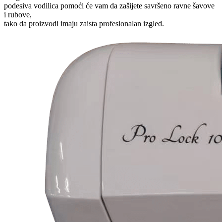
podesiva vodilica pomoći će vam da zašijete savršeno ravne šavove
i rubove,
tako da proizvodi imaju zaista profesionalan izgled.