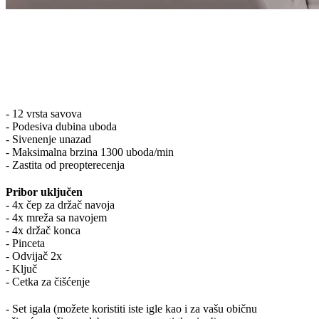
- 12 vrsta savova
- Podesiva dubina uboda
- Sivenenje unazad
- Maksimalna brzina 1300 uboda/min
- Zastita od preopterecenja
Pribor uključen
- 4x čep za držač navoja
- 4x mreža sa navojem
- 4x držač konca
- Pinceta
- Odvijač 2x
- Ključ
- Cetka za čišćenje
- Set igala (možete koristiti iste igle kao i za vašu običnu