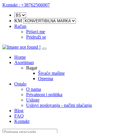
Kontakt : +38762566007
KM
Račun
Prijavi me
Pridruži se
Home
Asortiman
Bagat
Šivaće mašine
Oprema
Ostalo
O nama
Privatnost i politika
Usluge
Uslovi poslovanja - načini plaćanja
Blog
FAQ
Kontakt