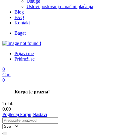
Usluge
Uslovi poslovanja - načini plaćanja
Blog
FAQ
Kontakt
Bagat
Prijavi me
Pridruži se
0
Cart
0
Korpa je prazna!
Total:
0.00
Pogledaj korpu
Nastavi