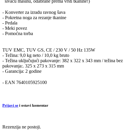
šivaću mašinu, odabrane prema vrsti tkanine!)
- Konverter za izradu ravnog šava
- Pokretna noga za rezanje tkanine
- Pedala
- Meki povez
- Pomoćna torba
TUV EMC, TUV GS, CE / 230 V / 50 Hz 135W
- Težina: 9,0 kg neto / 10,0 kg bruto
- Težina uključujući pakovanje: 382 x 322 x 343 mm / težina bez
pakovanja:. 325 x 273 x 315 mm
- Garancija: 2 godine
- EAN 7640105925100
Prijavi se
i ostavi komentar
Rezenzija ne postoji.