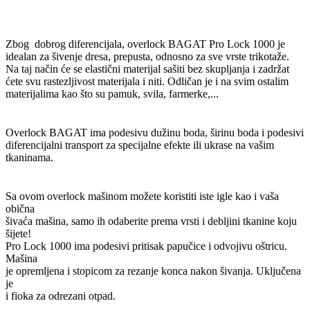
Zbog dobrog diferencijala, overlock BAGAT Pro Lock 1000 je
idealan za šivenje dresa, prepusta, odnosno za sve vrste trikotaže.
Na taj način će se elastični materijal sašiti bez skupljanja i zadržat
ćete svu rastezljivost materijala i niti. Odličan je i na svim ostalim
materijalima kao što su pamuk, svila, farmerke,...
Overlock BAGAT ima podesivu dužinu boda, širinu boda i podesivi
diferencijalni transport za specijalne efekte ili ukrase na vašim
tkaninama.
Sa ovom overlock mašinom možete koristiti iste igle kao i vaša
obična
šivaća mašina, samo ih odaberite prema vrsti i debljini tkanine koju
šijete!
Pro Lock 1000 ima podesivi pritisak papučice i odvojivu oštricu.
Mašina
je opremljena i stopicom za rezanje konca nakon šivanja. Uključena
je
i fioka za odrezani otpad.