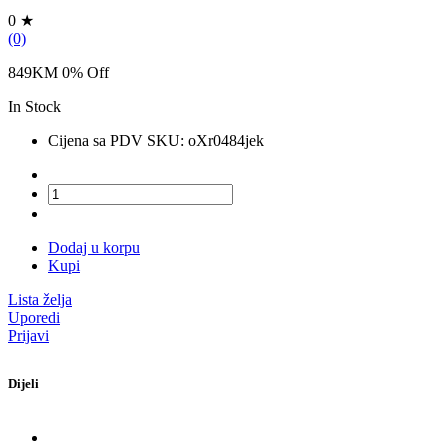
0 ★
(0)
849KM
0
% Off
In Stock
Cijena sa PDV SKU:
oXr0484jek
Dodaj u korpu
Kupi
Lista želja
Uporedi
Prijavi
Dijeli