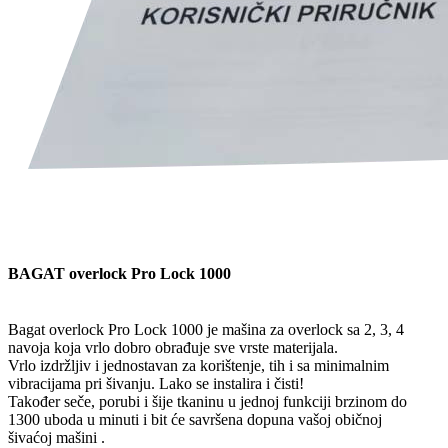
BAGAT overlock Pro Lock 1000
Bagat overlock Pro Lock 1000 je mašina za overlock sa 2, 3, 4
navoja koja vrlo dobro obrađuje sve vrste materijala.
Vrlo izdržljiv i jednostavan za korištenje, tih i sa minimalnim
vibracijama pri šivanju. Lako se instalira i čisti!
Također seče, porubi i šije tkaninu u jednoj funkciji brzinom do
1300 uboda u minuti i bit će savršena dopuna vašoj običnoj
šivaćoj mašini .