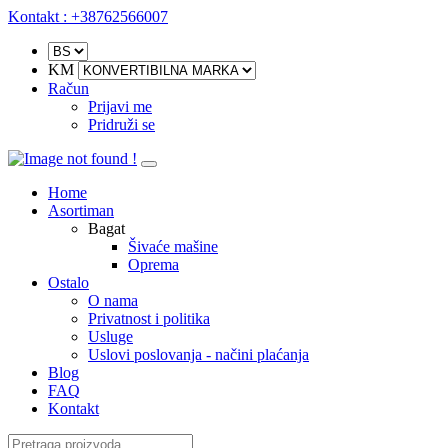
Kontakt : +38762566007
KM
Račun
Prijavi me
Pridruži se
Home
Asortiman
Bagat
Šivaće mašine
Oprema
Ostalo
O nama
Privatnost i politika
Usluge
Uslovi poslovanja - načini plaćanja
Blog
FAQ
Kontakt