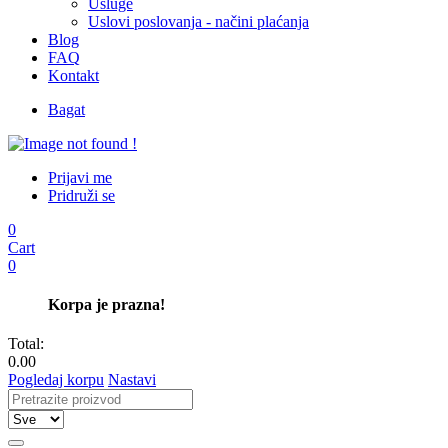
Usluge
Uslovi poslovanja - načini plaćanja
Blog
FAQ
Kontakt
Bagat
Prijavi me
Pridruži se
0
Cart
0
Korpa je prazna!
Total:
0.00
Pogledaj korpu
Nastavi