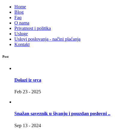
Home
Blog
Faq
O nama
Privatnost i politika
Usluge
Uslovi poslovanja - načini plaćanja
Kontakt
Post
Dolazi iz srca
Feb 23 - 2025
Snažan saveznik u šivanju i pouzdan poslovni ..
Sep 13 - 2024