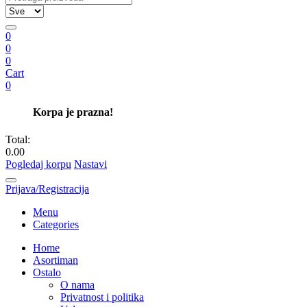
0
0
0
Cart
0
Korpa je prazna!
Total:
0.00
Pogledaj korpu
Nastavi
Prijava/Registracija
Menu
Categories
Home
Asortiman
Ostalo
O nama
Privatnost i politika